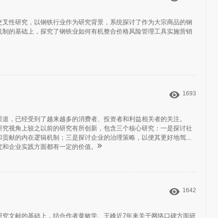
交叉性研究，以钢铁行业作为研究背景，系统探讨了作为大宗商品的钢
机制的基础上，探究了钢铁业如何有机整合价格风险管理工具实施营销
1693
渠道，已经受到了越来越多的消费者、投资者和利益相关者的关注。
研究视角上较之以前的研究有所创新，包含三个核心研究：一是探讨社
和贡献的内在逻辑机制；三是探讨企业的治理策略，以便其更好地驾驭
究和企业实践方面都有一定的价值。
1642
研究文献的基础上，结合作者黄敏学、王峰近7年来关于网络口碑方面研